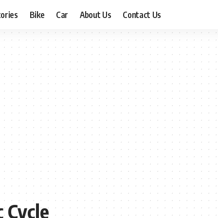
ories
Bike
Car
About Us
Contact Us
c Cycle