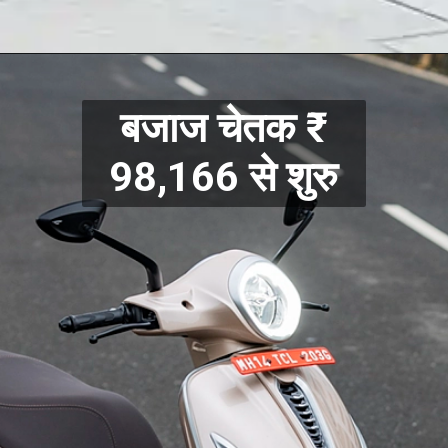
बजाज चेतक ₹
98,166 से शुरु