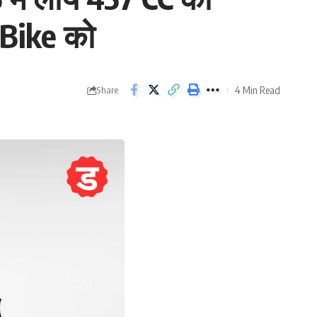
7 Bike को
4 Min Read
Share