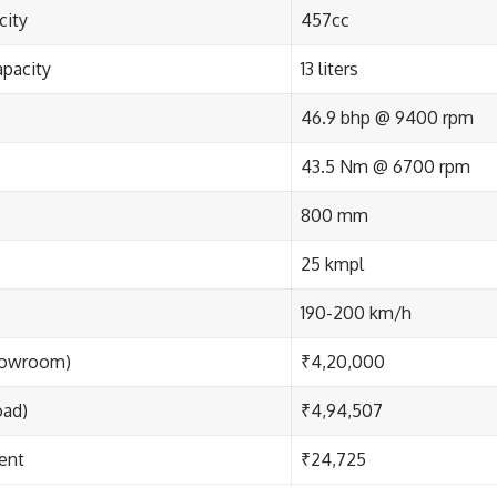
city
457cc
apacity
13 liters
46.9 bhp @ 9400 rpm
43.5 Nm @ 6700 rpm
800 mm
25 kmpl
190-200 km/h
howroom)
₹4,20,000
oad)
₹4,94,507
ent
₹24,725