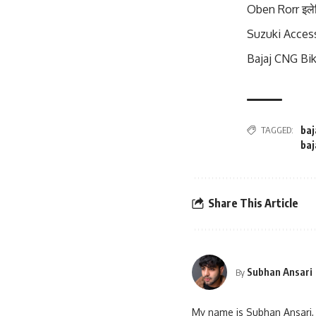
Oben Rorr इलेक्
Suzuki Access 1
Bajaj CNG Bike 
TAGGED:
baj
baj
Share This Article
Subhan Ansari
By
My name is Subhan Ansari, 