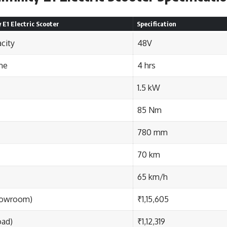
 E1 Electric Scooter
Specification
city
48V
me
4 hrs
1.5 kW
85 Nm
780 mm
70 km
65 km/h
howroom)
₹1,15,605
oad)
₹1,12,319