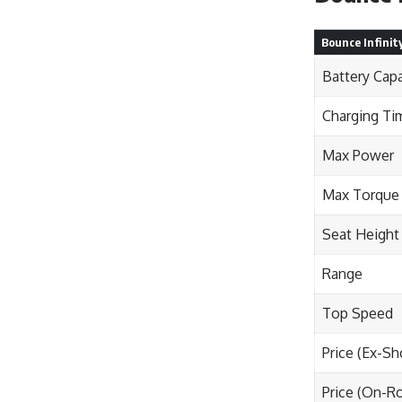
Bounce Infinity
Battery Capa
Charging Ti
Max Power
Max Torque
Seat Height
Range
Top Speed
Price (Ex-S
Price (On-R