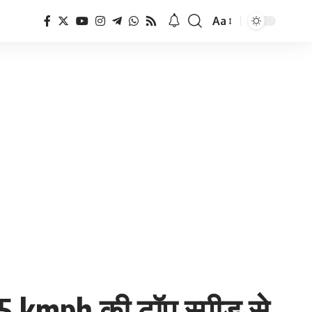
Aa
Font
Resizer
र 65 kmph की टॉप स्पीड से