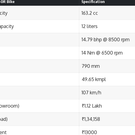
60R Bike
Specification
city
163.2 cc
apacity
12 liters
14.79 bhp @ 8500 rpm
14 Nm @ 6500 rpm
790 mm
49.65 kmpl
107 km/h
howroom)
₹1.12 Lakh
oad)
₹1,34,158
ent
₹13000