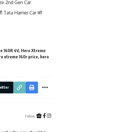
maze 2nd Gen Car
वाली Tata Harrier Car को
e 160R 4V
,
Hero Xtreme
ro xtreme 160r price
,
hero
itter
Follow: