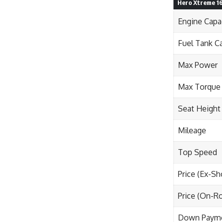
Hero Xtreme 1
Engine Capa
Fuel Tank C
Max Power
Max Torque
Seat Height
Mileage
Top Speed
Price (Ex-S
Price (On-R
Down Paym