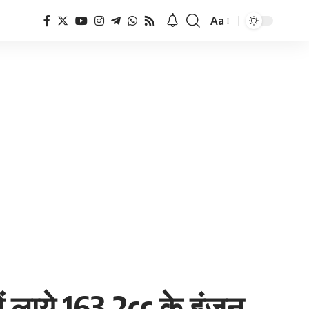
Aa
Font
Resizer
ें लाये 163.2cc के इंजन,