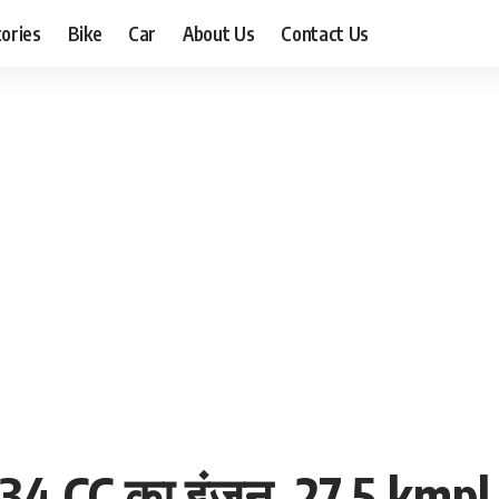
ories
Bike
Car
About Us
Contact Us
ै 334 CC का इंजन, 27.5 kmpl