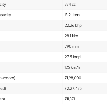
city
334 cc
apacity
13.2 liters
22.26 bhp
28.1 Nm
790 mm
27.5 kmpl
125 km/h
howroom)
₹1,98,000
oad)
₹2,27,435
ent
₹11,371