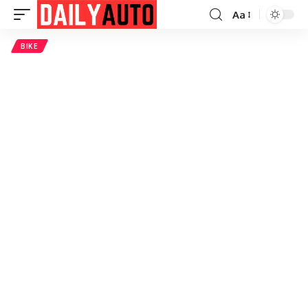
Aa
Font
Resizer
BIKE