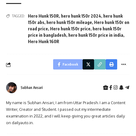
Hero Hunk 150R
,
hero hunk 150r 2024
,
hero hunk
TAGGED:
150r abs
,
hero hunk 150r mileage
,
Hero hunk 150r on
road price
,
Hero hunk 150r price
,
hero hunk 150r
price in bangladesh
,
hero hunk 150r price in india
,
Hero Hunk 160R
Facebook
Subhan Ansari
My name is Subhan Ansari, I am from Uttar Pradesh. I am a Content
Writer, Creator and Student. I passed out my intermediate
examination in 2022, and I will keep giving you great articles daily
on dailyauto.in.