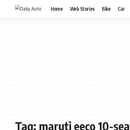
Home
Web Stories
Bike
Car
Tag:
maruti eeco 10-sea