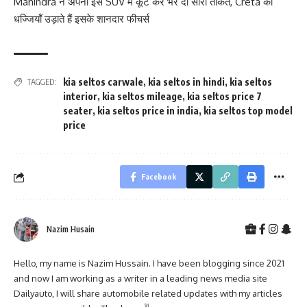
Mahindra ने अपनी इस SUV में कूट कर भर दी सारी ताकत, Creta की
धज्जियाँ उड़ाते हैं इसके शानदार फीचर्स
kia seltos carwale
,
kia seltos in hindi
,
kia seltos
TAGGED:
interior
,
kia seltos mileage
,
kia seltos price 7
seater
,
kia seltos price in india
,
kia seltos top model
price
Facebook
Nazim Husain
Hello, my name is Nazim Hussain. I have been blogging since 2021
and now I am working as a writer in a leading news media site
Dailyauto, I will share automobile related updates with my articles