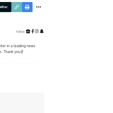
itter
Follow:
iter in a leading news
ble. Thank you✌