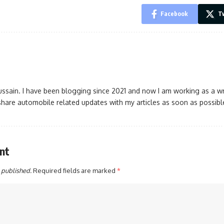
Facebook
Tw
ssain. I have been blogging since 2021 and now I am working as a wr
l share automobile related updates with my articles as soon as possi
nt
 published.
Required fields are marked
*