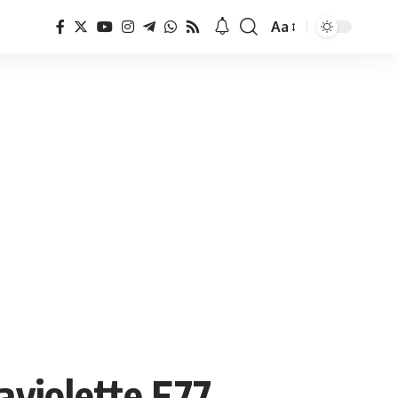
Aa
Font
Resizer
traviolette F77