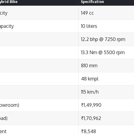
brid Bike
Specification
city
149 cc
apacity
10 liters
12.2 bhp @ 7250 rpm
13.3 Nm @ 5500 rpm
810 mm
48 kmpl
115 km/h
howroom)
₹1,49,990
oad)
₹1,70,962
ent
₹8,548