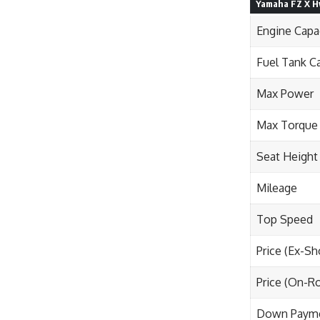
Yamaha FZ X Hy
Engine Capa
Fuel Tank C
Max Power
Max Torque
Seat Height
Mileage
Top Speed
Price (Ex-S
Price (On-R
Down Paym