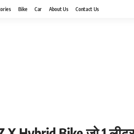
ories
Bike
Car
About Us
Contact Us
Z X Hybrid Bike जो 1 लीटर प