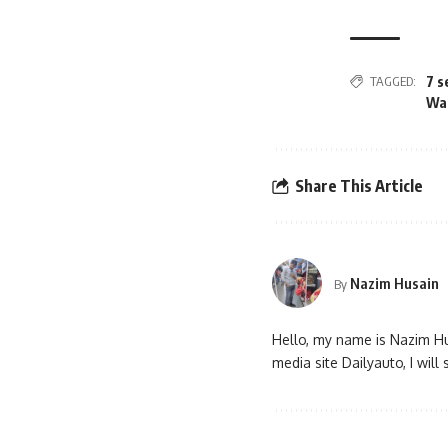
TAGGED:
7 s
Wag
Share This Article
Nazim Husain
By
Hello, my name is Nazim Hu
media site Dailyauto, I wil