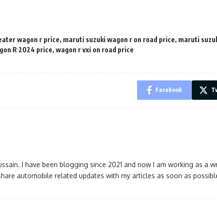
eater wagon r price
,
maruti suzuki wagon r on road price
,
maruti suzuk
on R 2024 price
,
wagon r vxi on road price
Facebook
Tw
ssain. I have been blogging since 2021 and now I am working as a wr
l share automobile related updates with my articles as soon as possi