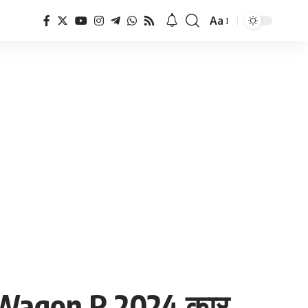
Aa
Font
Resizer
ti Wagon R 2024 कार,