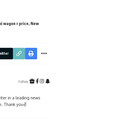
i wagon r price
,
New
itter
Follow:
iter in a leading news
ble. Thank you✌