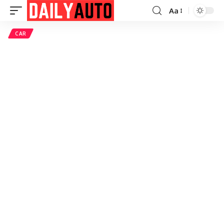
Aa
Font
Resizer
CAR